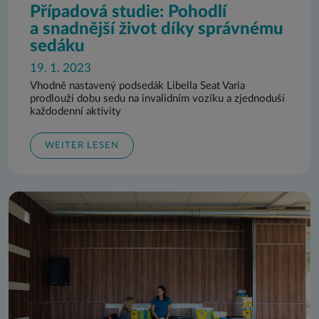
Případová studie: Pohodlí
a snadnější život díky správnému
sedáku
19. 1. 2023
Vhodně nastavený podsedák Libella Seat Varia
prodlouží dobu sedu na invalidním vozíku a zjednoduší
každodenní aktivity
WEITER LESEN