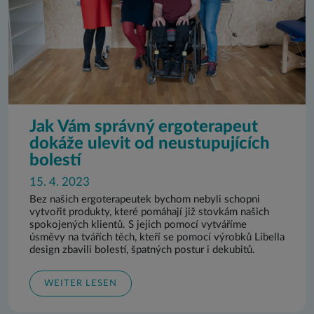
Jak Vám správný ergoterapeut
dokáže ulevit od neustupujících
bolestí
15. 4. 2023
Bez našich ergoterapeutek bychom nebyli schopni
vytvořit produkty, které pomáhají již stovkám našich
spokojených klientů. S jejich pomocí vytváříme
úsměvy na tvářích těch, kteří se pomocí výrobků Libella
design zbavili bolestí, špatných postur i dekubitů.
WEITER LESEN