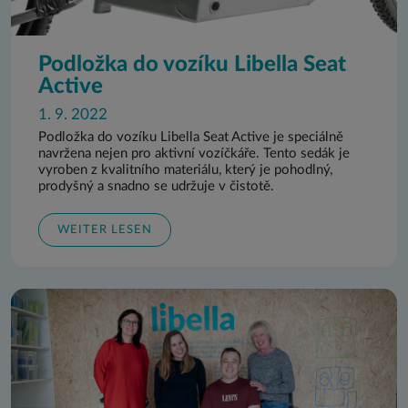
Podložka do vozíku Libella Seat
Active
1. 9. 2022
Podložka do vozíku Libella Seat Active je speciálně
navržena nejen pro aktivní vozíčkáře. Tento sedák je
vyroben z kvalitního materiálu, který je pohodlný,
prodyšný a snadno se udržuje v čistotě.
WEITER LESEN