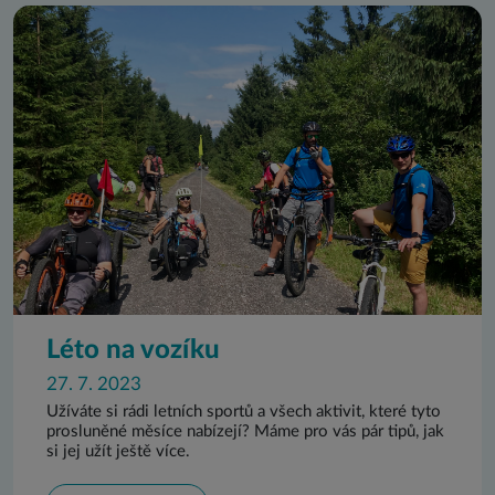
Léto na vozíku
27. 7. 2023
Užíváte si rádi letních sportů a všech aktivit, které tyto
prosluněné měsíce nabízejí? Máme pro vás pár tipů, jak
si jej užít ještě více.