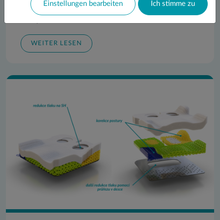
Do konce ledna ještě můžete stihnout zaměření Libella
Einstellungen bearbeiten
Ich stimme zu
Seat Varia, antidekubitního sedáku na míru, za původní,
nezvýšenou, cenu.
WEITER LESEN