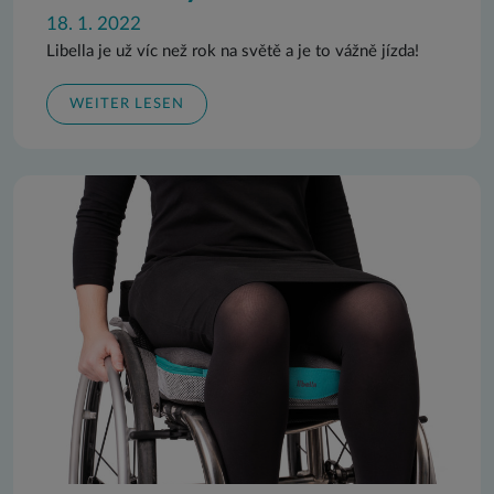
18. 1. 2022
Libella je už víc než rok na světě a je to vážně jízda!
WEITER LESEN