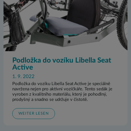
Podložka do vozíku Libella Seat
Active
1. 9. 2022
Podložka do vozíku Libella Seat Active je speciálně
navržena nejen pro aktivní vozíčkáře. Tento sedák je
vyroben z kvalitního materiálu, který je pohodlný,
prodyšný a snadno se udržuje v čistotě.
WEITER LESEN