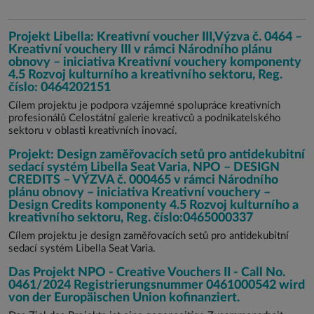
Projekt Libella: Kreativní voucher III,Výzva č. 0464 –
Kreativní vouchery III v rámci Národního plánu
obnovy – iniciativa Kreativní vouchery komponenty
4.5 Rozvoj kulturního a kreativního sektoru, Reg.
číslo: 0464202151
Cílem projektu je podpora vzájemné spolupráce kreativních
profesionálů Celostátní galerie kreativců a podnikatelského
sektoru v oblasti kreativních inovací.
Projekt: Design zaměřovacích setů pro antidekubitní
sedací systém Libella Seat Varia, NPO – DESIGN
CREDITS – VÝZVA č. 000465 v rámci Národního
plánu obnovy – iniciativa Kreativní vouchery –
Design Credits komponenty 4.5 Rozvoj kulturního a
kreativního sektoru, Reg. číslo:0465000337
Cílem projektu je design zaměřovacích setů pro antidekubitní
sedací systém Libella Seat Varia.
Das Projekt NPO - Creative Vouchers II - Call No.
0461/2024 Registrierungsnummer 0461000542 wird
von der Europäischen Union kofinanziert.