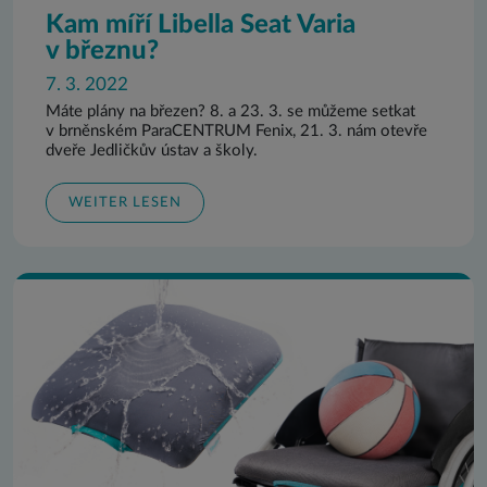
Kam míří Libella Seat Varia
v březnu?
7. 3. 2022
Máte plány na březen? 8. a 23. 3. se můžeme setkat
v brněnském ParaCENTRUM Fenix, 21. 3. nám otevře
dveře Jedličkův ústav a školy.
WEITER LESEN