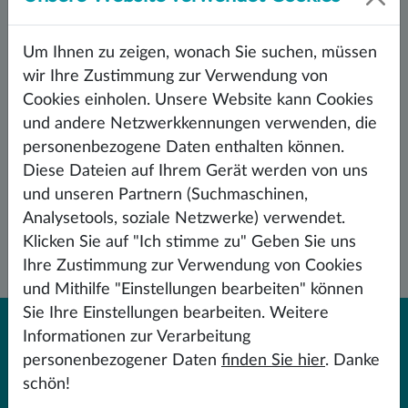
Aktivitäten für Věra Vystrčilová!
3. 1. 2023
Um Ihnen zu zeigen, wonach Sie suchen, müssen
Der Preis wurde am 8. Dezember 2022 von UJEP-
wir Ihre Zustimmung zur Verwendung von
Rektor Martin Balej anlässlich der Geburt des
Schirmherrn der Universität Ústí – Jan Evangelista
Cookies einholen. Unsere Website kann Cookies
Purkyně – verliehen.
und andere Netzwerkkennungen verwenden, die
personenbezogene Daten enthalten können.
WEITER LESEN
Diese Dateien auf Ihrem Gerät werden von uns
und unseren Partnern (Suchmaschinen,
Analysetools, soziale Netzwerke) verwendet.
Klicken Sie auf "Ich stimme zu" Geben Sie uns
Ihre Zustimmung zur Verwendung von Cookies
und Mithilfe "Einstellungen bearbeiten" können
Sie Ihre Einstellungen bearbeiten. Weitere
Informationen zur Verarbeitung
personenbezogener Daten
finden Sie hier
. Danke
schön!