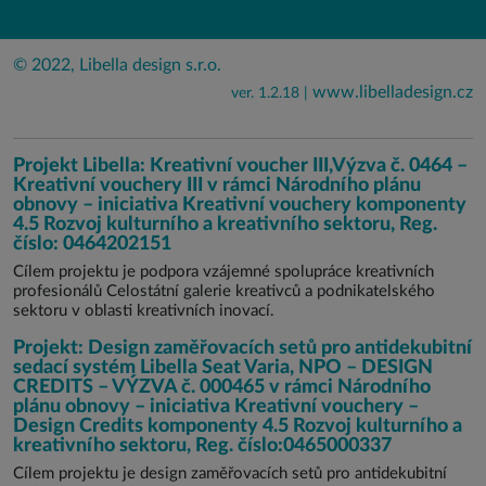
© 2022, Libella design s.r.o.
www.libelladesign.cz
ver. 1.2.18 |
Projekt Libella: Kreativní voucher III,Výzva č. 0464 –
Kreativní vouchery III v rámci Národního plánu
obnovy – iniciativa Kreativní vouchery komponenty
4.5 Rozvoj kulturního a kreativního sektoru, Reg.
číslo: 0464202151
Cílem projektu je podpora vzájemné spolupráce kreativních
profesionálů Celostátní galerie kreativců a podnikatelského
sektoru v oblasti kreativních inovací.
Projekt: Design zaměřovacích setů pro antidekubitní
sedací systém Libella Seat Varia, NPO – DESIGN
CREDITS – VÝZVA č. 000465 v rámci Národního
plánu obnovy – iniciativa Kreativní vouchery –
Design Credits komponenty 4.5 Rozvoj kulturního a
kreativního sektoru, Reg. číslo:0465000337
Cílem projektu je design zaměřovacích setů pro antidekubitní