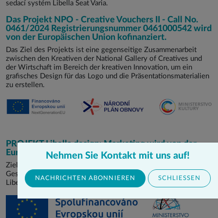
sedací systém Libella Seat Varia.
Das Projekt NPO - Creative Vouchers II - Call No.
0461/2024 Registrierungsnummer 0461000542 wird
von der Europäischen Union kofinanziert.
Das Ziel des Projekts ist eine gegenseitige Zusammenarbeit
zwischen den Kreativen der National Gallery of Creatives und
der Wirtschaft im Bereich der kreativen Innovation, um ein
grafisches Design für das Logo und die Präsentationsmaterialien
zu erstellen.
PROJEKT Libella design: Marketing wird von der
Europäischen Union kofinanziert.
Nehmen Sie Kontakt mit uns auf!
Ziel des Projekts ist die Steigerung des Absatzes von
Gesundheits- und Beschäftigungstherapie-Hilfsmitteln von
NACHRICHTEN ABONNIEREN
SCHLIESSEN
Libella design s.r.o.