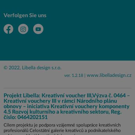
Verfolgen Sie uns
© 2022, Libella design s.r.o.
www.libelladesign.cz
ver. 1.2.18 |
Projekt Libella: Kreativní voucher III,Výzva č. 0464 –
Kreativní vouchery III v rámci Národního plánu
obnovy – iniciativa Kreativní vouchery komponenty
4.5 Rozvoj kulturního a kreativního sektoru, Reg.
číslo: 0464202151
Cílem projektu je podpora vzájemné spolupráce kreativních
profesionálů Celostátní galerie kreativců a podnikatelského