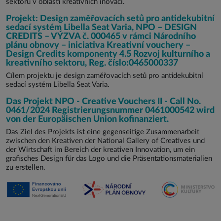
sektoru v oblasti kreativních inovací.
Projekt: Design zaměřovacích setů pro antidekubitní
sedací systém Libella Seat Varia, NPO – DESIGN
CREDITS – VÝZVA č. 000465 v rámci Národního
plánu obnovy – iniciativa Kreativní vouchery –
Design Credits komponenty 4.5 Rozvoj kulturního a
kreativního sektoru, Reg. číslo:0465000337
Cílem projektu je design zaměřovacích setů pro antidekubitní
sedací systém Libella Seat Varia.
Das Projekt NPO - Creative Vouchers II - Call No.
0461/2024 Registrierungsnummer 0461000542 wird
von der Europäischen Union kofinanziert.
Das Ziel des Projekts ist eine gegenseitige Zusammenarbeit
zwischen den Kreativen der National Gallery of Creatives und
der Wirtschaft im Bereich der kreativen Innovation, um ein
grafisches Design für das Logo und die Präsentationsmaterialien
zu erstellen.