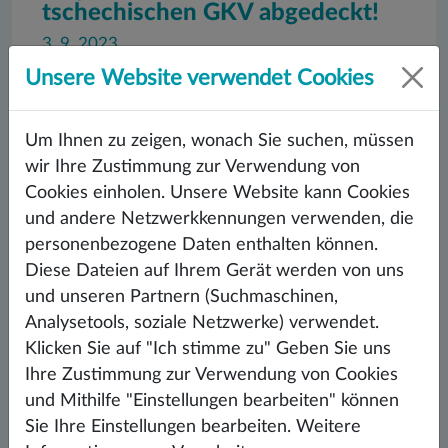
tschechischen GKV abgedeckt!
3. 9. 2023
Haben Sie die Neuigkeiten schon gehört? Ja, das ist es
Unsere Website verwendet Cookies
wirklich. Die neue RÜCKENLEHNEN-Linie ist bereits
erhältlich und wird zu 90 % von den tschechischen
Krankenkasse übernommen.
Um Ihnen zu zeigen, wonach Sie suchen, müssen
wir Ihre Zustimmung zur Verwendung von
WEITER LESEN
Cookies einholen. Unsere Website kann Cookies
und andere Netzwerkkennungen verwenden, die
personenbezogene Daten enthalten können.
Diese Dateien auf Ihrem Gerät werden von uns
und unseren Partnern (Suchmaschinen,
Analysetools, soziale Netzwerke) verwendet.
Klicken Sie auf "Ich stimme zu" Geben Sie uns
Ihre Zustimmung zur Verwendung von Cookies
und Mithilfe "Einstellungen bearbeiten" können
Sie Ihre Einstellungen bearbeiten. Weitere