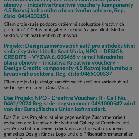
obnovy – iniciativa Kreativní vouchery komponenty
4.5 Rozvoj kulturního a kreativního sektoru, Reg.
číslo: 0464202151
Cílem projektu je podpora vzájemné spolupráce kreativních
profesionálů Celostátní galerie kreativců a podnikatelského
sektoru v oblasti kreativních inovací.
Projekt: Design zaměřovacích setů pro antidekubitní
sedací systém Libella Seat Varia, NPO – DESIGN
CREDITS – VÝZVA č. 000465 v rámci Národního
plánu obnovy – iniciativa Kreativní vouchery –
Design Credits komponenty 4.5 Rozvoj kulturního a
kreativního sektoru, Reg. číslo:0465000337
Cílem projektu je design zaměřovacích setů pro antidekubitní
sedací systém Libella Seat Varia.
Das Projekt NPO - Creative Vouchers II - Call No.
0461/2024 Registrierungsnummer 0461000542 wird
von der Europäischen Union kofinanziert.
Das Ziel des Projekts ist eine gegenseitige Zusammenarbeit
zwischen den Kreativen der National Gallery of Creatives und
der Wirtschaft im Bereich der kreativen Innovation, um ein
grafisches Design für das Logo und die Präsentationsmaterialien