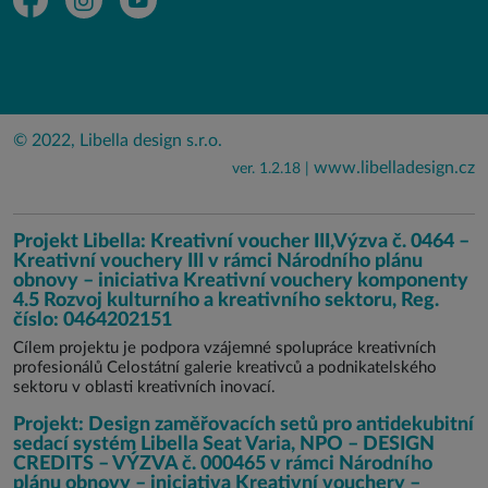
© 2022, Libella design s.r.o.
www.libelladesign.cz
ver. 1.2.18 |
Projekt Libella: Kreativní voucher III,Výzva č. 0464 –
Kreativní vouchery III v rámci Národního plánu
obnovy – iniciativa Kreativní vouchery komponenty
4.5 Rozvoj kulturního a kreativního sektoru, Reg.
číslo: 0464202151
Cílem projektu je podpora vzájemné spolupráce kreativních
profesionálů Celostátní galerie kreativců a podnikatelského
sektoru v oblasti kreativních inovací.
Projekt: Design zaměřovacích setů pro antidekubitní
sedací systém Libella Seat Varia, NPO – DESIGN
CREDITS – VÝZVA č. 000465 v rámci Národního
plánu obnovy – iniciativa Kreativní vouchery –