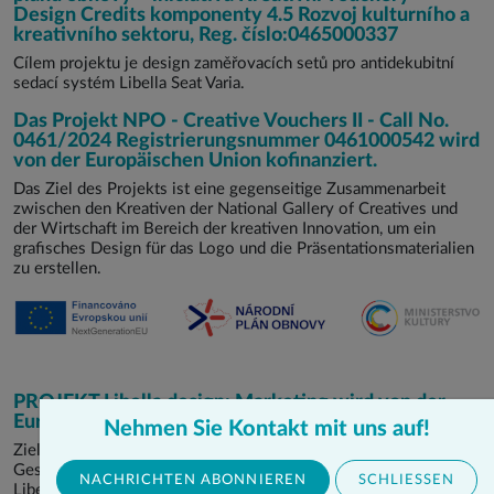
Design Credits komponenty 4.5 Rozvoj kulturního a
kreativního sektoru, Reg. číslo:0465000337
Cílem projektu je design zaměřovacích setů pro antidekubitní
sedací systém Libella Seat Varia.
Das Projekt NPO - Creative Vouchers II - Call No.
0461/2024 Registrierungsnummer 0461000542 wird
von der Europäischen Union kofinanziert.
Das Ziel des Projekts ist eine gegenseitige Zusammenarbeit
zwischen den Kreativen der National Gallery of Creatives und
der Wirtschaft im Bereich der kreativen Innovation, um ein
grafisches Design für das Logo und die Präsentationsmaterialien
zu erstellen.
PROJEKT Libella design: Marketing wird von der
Europäischen Union kofinanziert.
Nehmen Sie Kontakt mit uns auf!
Ziel des Projekts ist die Steigerung des Absatzes von
Gesundheits- und Beschäftigungstherapie-Hilfsmitteln von
NACHRICHTEN ABONNIEREN
SCHLIESSEN
Libella design s.r.o.