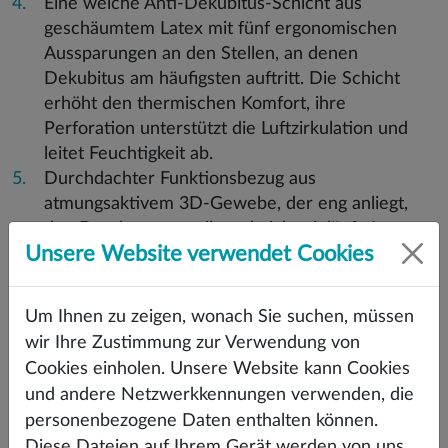
Eine weiche Anti-Dekubitus-Schicht aus
geschäumtem Latex mit fünf ergonomischen
Aussparungen an den Stellen, an denen
Dekubitus am häufigsten auftritt. Die Schicht
erhöht den thermischen Komfort, ihre
Perforation unterstützt die Luftzirkulation und
leitet Feuchtigkeit ab.
Durchdachter Funktionsbezug aus
atmungsaktivem 3D-Gewebe, der eng anliegt,
den Druck gut verteilt und nicht einläuft. In
Unsere Website verwendet Cookies
Kombination mit der Mesh-Unterseite ermöglicht
eine Luftzirkulation durch alle Schichten des
Sitzes. Wir bieten die Beschichtung in vier
Um Ihnen zu zeigen, wonach Sie suchen, müssen
Farbvarianten an.
wir Ihre Zustimmung zur Verwendung von
Cookies einholen. Unsere Website kann Cookies
und andere Netzwerkkennungen verwenden, die
personenbezogene Daten enthalten können.
Diese Dateien auf Ihrem Gerät werden von uns