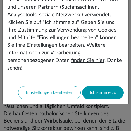
Für wen ist Seat Junior gedacht?
und unseren Partnern (Suchmaschinen,
Analysetools, soziale Netzwerke) verwendet.
Wir haben den Libella Seat Junior vor allem für
Klicken Sie auf "Ich stimme zu" Geben Sie uns
pädiatrische Rollstuhlfahrer unterschiedlicher Art
Ihre Zustimmung zur Verwendung von Cookies
(mechanisch und elektrisch) und Einstellungen mit
und Mithilfe "Einstellungen bearbeiten" können
Dekubitusrisiko im Sitzbereich und zur
Sie Ihre Einstellungen bearbeiten. Weitere
Haltungsverbesserung bei pathologischer
Informationen zur Verarbeitung
Beckenstellung, Wirbelsäulenverkrümmung usw.
personenbezogener Daten
finden Sie hier
. Danke
entwickelt erhöhte Sitzstabilität.
schön!
Das Sitzsystem ist für Rollstuhlfahrer mit
verschiedenen Diagnosen (Rückenmarksverletzung –
Querschnittslähmung, Tetraplegie usw.,
Zerebralparese, Muskeldystrophie, Multiple Sklerose,
Einstellungen bearbeiten
Ich stimme zu
Amputation der unteren Gliedmaßen und andere) im
häuslichen und alltäglichen Umfeld konzipiert.
Die häufigsten pathologischen Stellungen des
Beckens und der Wirbelsäule, bei denen der Sitz die
notwendige Sitzkorrektur bewirken kann, sind z. B.